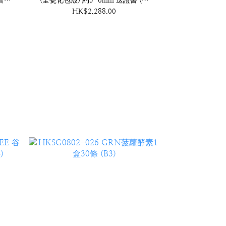
音包
(全瓷化包殼) 約5-6mm 送證書 (送
血舍利塔) (A27)
HK$2,288.00