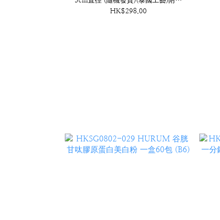
5cm直徑 (隨機發貨)(泰國工藝)附底
座 (A30)
HK$298.00