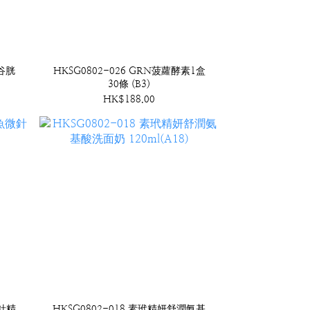
 谷胱
HKSG0802-026 GRN菠蘿酵素1盒
30條 (B3)
HK$188.00
微針精
HKSG0802-018 素玳精妍舒潤氨基