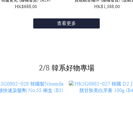
胡蘆瓷化 (隨機發貨) (A29)
寶瓶觀音擺件 (隨機發貨) (送觀
框吊咀) (A28)
HK$688.00
HK$1,588.00
查看更多
2/8 韓系好物專場