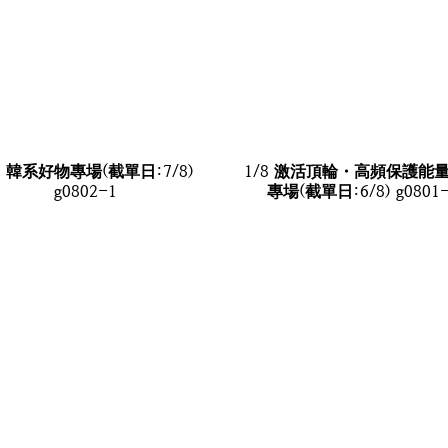
8 韓系好物專場(截單日:7/8)
1/8 激活頂輪・高頻保護能
g0802-1
專場(截單日:6/8) g0801