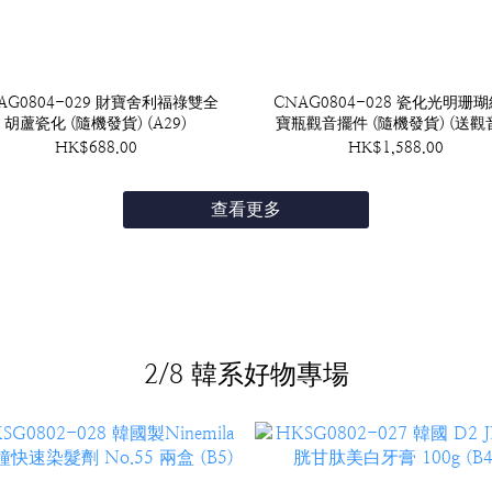
AG0804-029 財寶舍利福祿雙全
CNAG0804-028 瓷化光明珊
胡蘆瓷化 (隨機發貨) (A29)
寶瓶觀音擺件 (隨機發貨) (送觀
框吊咀) (A28)
HK$688.00
HK$1,588.00
查看更多
2/8 韓系好物專場