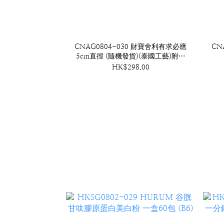
CNAG0804-030 財寶舍利有求必應
CN
5cm直徑 (隨機發貨)(泰國工藝)附底
座 (A30)
HK$298.00