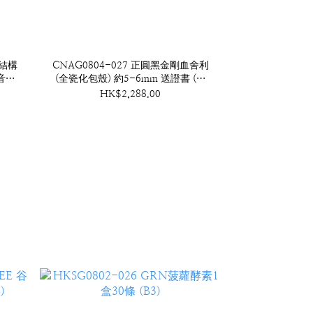
瑚結構
CNAG0804-027 正圓黑金剛血舍利
音包
(全瓷化包殼) 約5-6mm 送證書 (送
血舍利塔) (A27)
HK$2,288.00