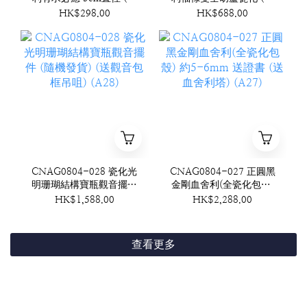
機發貨)(泰國工藝)附底座
機發貨) (A29)
HK$298.00
HK$688.00
(A30)
CNAG0804-028 瓷化光
CNAG0804-027 正圓黑
明珊瑚結構寶瓶觀音擺件
金剛血舍利(全瓷化包殼)
(隨機發貨) (送觀音包框
約5-6mm 送證書 (送血
HK$1,588.00
HK$2,288.00
吊咀) (A28)
舍利塔) (A27)
查看更多