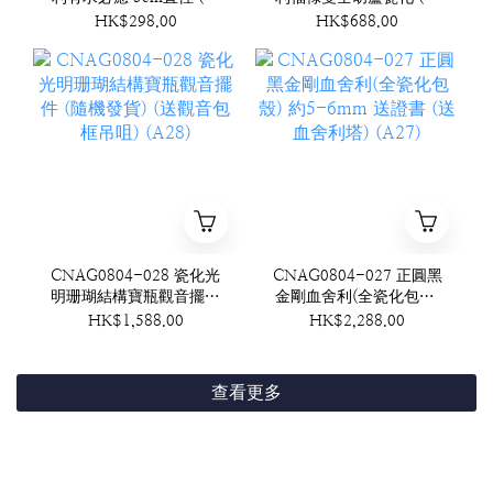
機發貨)(泰國工藝)附底座
機發貨) (A29)
HK$298.00
HK$688.00
(A30)
CNAG0804-028 瓷化光
CNAG0804-027 正圓黑
明珊瑚結構寶瓶觀音擺件
金剛血舍利(全瓷化包殼)
(隨機發貨) (送觀音包框
約5-6mm 送證書 (送血
HK$1,588.00
HK$2,288.00
吊咀) (A28)
舍利塔) (A27)
查看更多