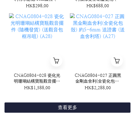
機發貨)(泰國工藝)附底座
機發貨) (A29)
HK$298.00
HK$688.00
(A30)
CNAG0804-028 瓷化光
CNAG0804-027 正圓黑
明珊瑚結構寶瓶觀音擺件
金剛血舍利(全瓷化包殼)
(隨機發貨) (送觀音包框
約5-6mm 送證書 (送血
HK$1,588.00
HK$2,288.00
吊咀) (A28)
舍利塔) (A27)
查看更多