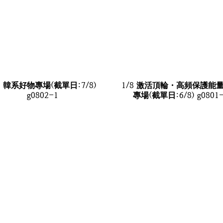
8 韓系好物專場(截單日:7/8)
1/8 激活頂輪・高頻保護能
g0802-1
專場(截單日:6/8) g0801