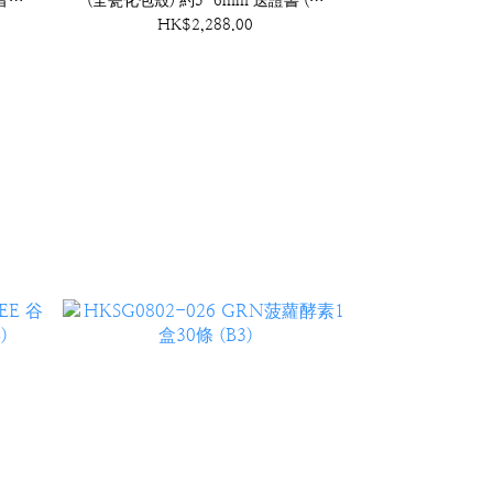
音包
(全瓷化包殼) 約5-6mm 送證書 (送
血舍利塔) (A27)
HK$2,288.00