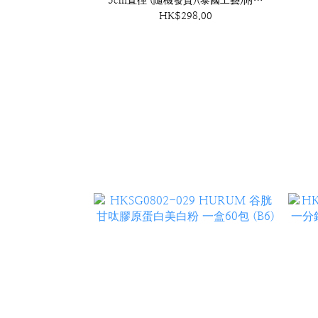
5cm直徑 (隨機發貨)(泰國工藝)附底
座 (A30)
HK$298.00