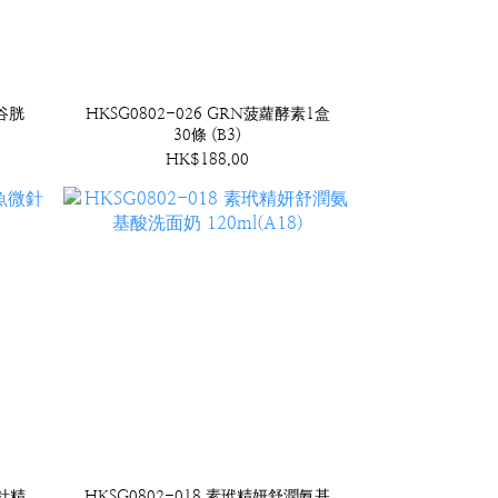
 谷胱
HKSG0802-026 GRN菠蘿酵素1盒
30條 (B3)
HK$188.00
微針精
HKSG0802-018 素玳精妍舒潤氨基