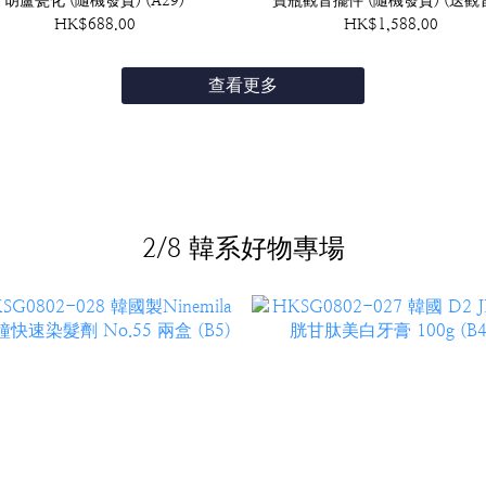
胡蘆瓷化 (隨機發貨) (A29)
寶瓶觀音擺件 (隨機發貨) (送觀
框吊咀) (A28)
HK$688.00
HK$1,588.00
查看更多
2/8 韓系好物專場