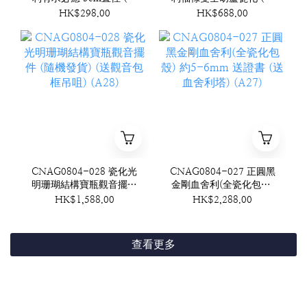
機發貨)(泰國工藝)附底座
機發貨) (A29)
HK$298.00
HK$688.00
(A30)
CNAG0804-028 瓷化光
CNAG0804-027 正圓黑
明珊瑚結構寶瓶觀音擺件
金剛血舍利(全瓷化包殼)
(隨機發貨) (送觀音包框
約5-6mm 送證書 (送血
HK$1,588.00
HK$2,288.00
吊咀) (A28)
舍利塔) (A27)
查看更多