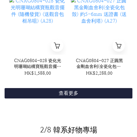
CNAG0804-028 瓷化光
CNAG0804-027 正圓黑
明珊瑚結構寶瓶觀音擺件
金剛血舍利(全瓷化包殼)
(隨機發貨) (送觀音包框
約5-6mm 送證書 (送血
HK$1,588.00
HK$2,288.00
吊咀) (A28)
舍利塔) (A27)
查看更多
2/8 韓系好物專場