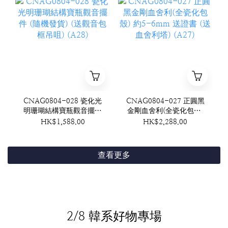
CNAG0804-028 瓷化光
CNAG0804-027 正圓黑
明珊瑚結構寶瓶觀音擺件
金剛血舍利(全瓷化包殼)
(隨機發貨) (送觀音包框
約5-6mm 送證書 (送血
HK$1,588.00
HK$2,288.00
吊咀) (A28)
舍利塔) (A27)
查看更多
2/8 韓系好物專場