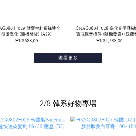
AG0804-029 財寶舍利福祿雙全
CNAG0804-028 瓷化光明珊
胡蘆瓷化 (隨機發貨) (A29)
寶瓶觀音擺件 (隨機發貨) (送觀
框吊咀) (A28)
HK$688.00
HK$1,588.00
查看更多
2/8 韓系好物專場