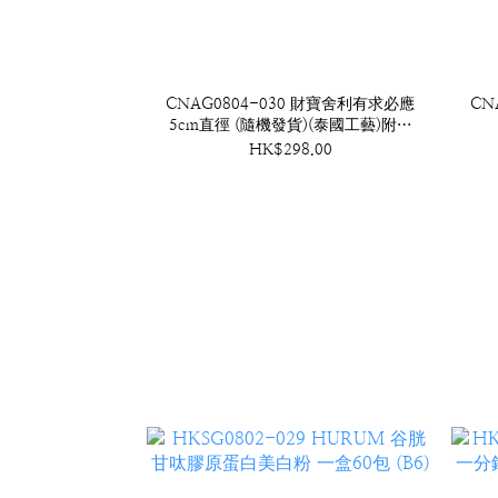
CNAG0804-030 財寶舍利有求必應
CN
5cm直徑 (隨機發貨)(泰國工藝)附底
座 (A30)
HK$298.00