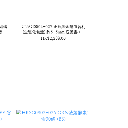
瑚結構
CNAG0804-027 正圓黑金剛血舍利
音包
(全瓷化包殼) 約5-6mm 送證書 (送
血舍利塔) (A27)
HK$2,288.00