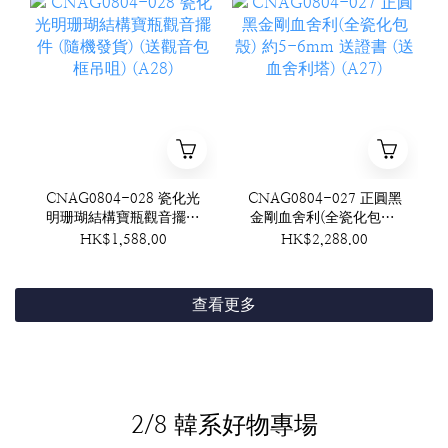
CNAG0804-028 瓷化光
CNAG0804-027 正圓黑
明珊瑚結構寶瓶觀音擺件
金剛血舍利(全瓷化包殼)
(隨機發貨) (送觀音包框
約5-6mm 送證書 (送血
HK$1,588.00
HK$2,288.00
吊咀) (A28)
舍利塔) (A27)
查看更多
2/8 韓系好物專場